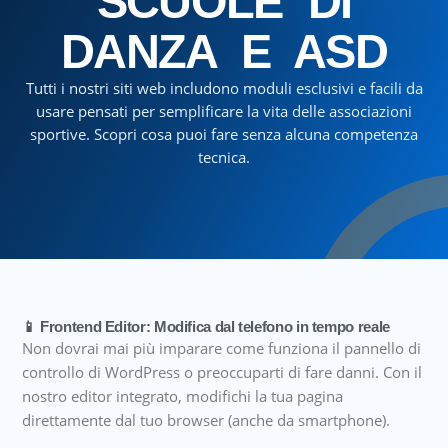
SCUOLE DI
DANZA E ASD
Tutti i nostri siti web includono moduli esclusivi e facili da
usare pensati per semplificare la vita delle associazioni
sportive. Scopri cosa puoi fare senza alcuna competenza
tecnica.
📱 Frontend Editor: Modifica dal telefono in tempo reale
Non dovrai mai più imparare come funziona il pannello di
controllo di WordPress o preoccuparti di fare danni. Con il
nostro editor integrato, modifichi la tua pagina
direttamente dal tuo browser (anche da smartphone).