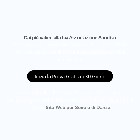
Dai più valore alla tua Associazione Sportiva
Tutti questi strumenti sono inclusi nella nostra offerta
annuale per scuole di danza e associazioni sportive
dilettantistiche.
Inizia la Prova Gratis di 30 Giorni
Sei una scuola di ballo? Scopri la nostra offerta specifica
con hosting e visibilità inclusi su Tuttoballo.net visitando la
pagina:
.
Sito Web per Scuole di Danza