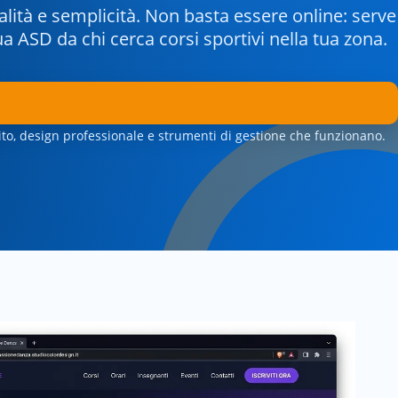
lità e semplicità. Non basta essere online: serve
ua ASD da chi cerca corsi sportivi nella tua zona.
uito, design professionale e strumenti di gestione che funzionano.