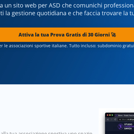
ita un sito web per ASD che comunichi professiona
i la gestione quotidiana e che faccia trovare la t
Attiva la tua Prova Gratis di 30 Giorni 🚀
er le associazioni sportive italiane. Tutto incluso: subdominio grat
 alla tua associazione sportiva uno spazio