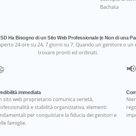
Bachata
ASD Ha Bisogno di un Sito Web Professionale (e Non di una P
o aperto 24 ore su 24, 7 giorni su 7. Quando un genitore o un
trovare pronti ed ordinati.

📢
edibilità immediata
Comu
 sito web proprietario comunica serietà,
Nien
ofessionalità e stabilità organizzativa, elementi
rego
ndamentali per conquistare la fiducia dei genitori e
impo
lle famiglie.