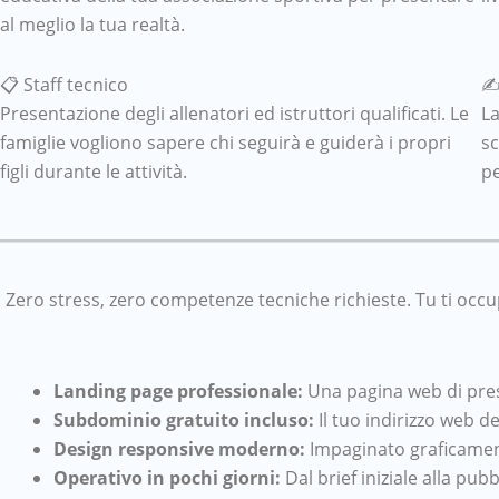
al meglio la tua realtà.
📋 Staff tecnico
✍️
Presentazione degli allenatori ed istruttori qualificati. Le
La
famiglie vogliono sapere chi seguirà e guiderà i propri
sc
figli durante le attività.
pe
Zero stress, zero competenze tecniche richieste. Tu ti occup
Landing page professionale:
Una pagina web di pres
Subdominio gratuito incluso:
Il tuo indirizzo web d
Design responsive moderno:
Impaginato graficament
Operativo in pochi giorni:
Dal brief iniziale alla pub