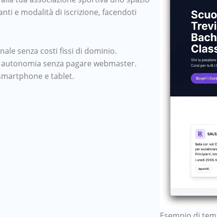
nti e modalità di iscrizione, facendoti
nale senza costi fissi di dominio.
ale autonomia senza pagare webmaster.
smartphone e tablet.
Esempio di temp